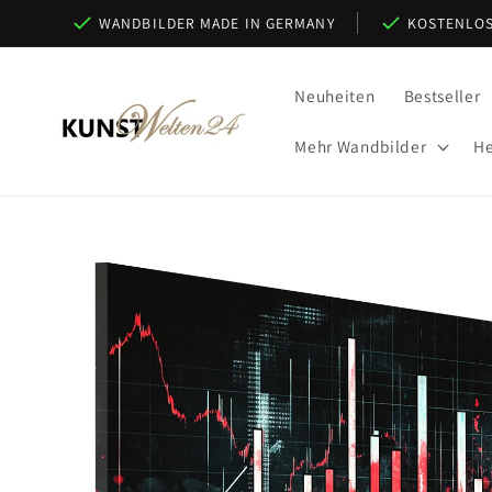
Direkt
WANDBILDER MADE IN GERMANY
KOSTENLOS
zum
Inhalt
Neuheiten
Bestseller
Mehr Wandbilder
He
Zu
Produktinformationen
springen