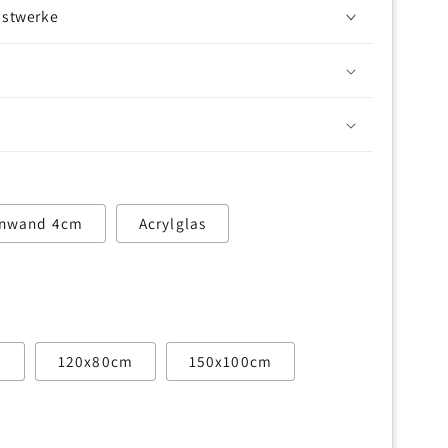
nstwerke
inwand 4cm
Acrylglas
m
120x80cm
150x100cm