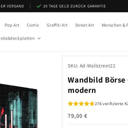
ER VERSAND
30 TAGE GELD ZURÜCK GARANTIE
Pop Art
Comic
Graffiti Art
Street Art
Menschen & P
rdabdeckplatten
SKU: Ad-Wallstreet22
Wandbild Börse 
modern
276 verifizierte
Normaler
79,00 €
Preis