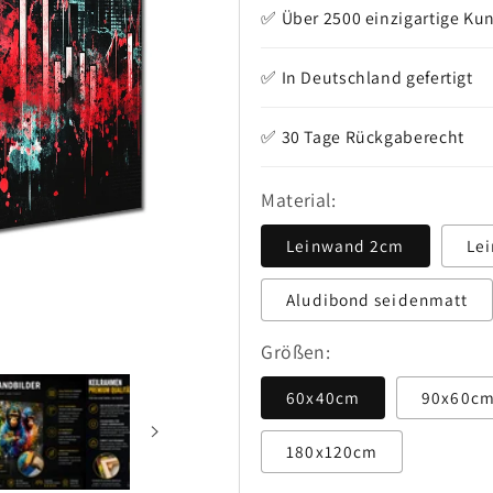
✅ Über 2500 einzigartige Ku
✅ In Deutschland gefertigt
✅ 30 Tage Rückgaberecht
Material:
Leinwand 2cm
Le
Aludibond seidenmatt
Größen:
60x40cm
90x60c
180x120cm